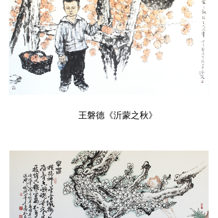
王磐德《沂蒙之秋》