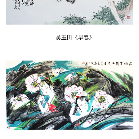
吴玉田《早春》