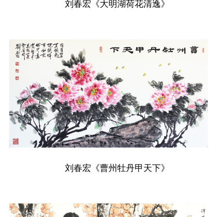
刘春宏《大明湖荷花清逸》
刘春宏《曹州牡丹甲天下》