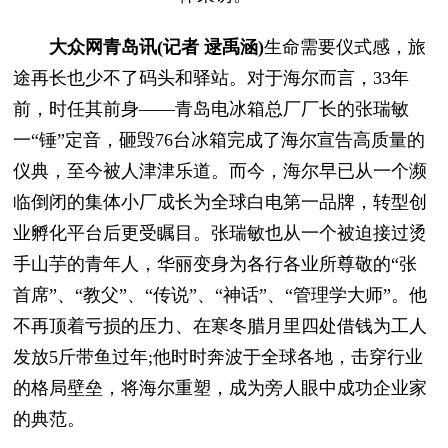
大众网青岛讯(记者 逯禹涵)
生命需要仪式感，旅
途再长也少不了码头和驿站。对于海尔而言，33年
前，时任其前身——青岛电冰箱总厂厂长的张瑞敏
一“锤”定音，砸毁76台冰箱完成了海尔宣告高质量的
仪典，至今被人津津乐道。而今，海尔早已从一个濒
临倒闭的集体小厂成长为全球白电第一品牌，转型创
业孵化平台后更受瞩目。张瑞敏也从一个被迫接过烫
手山芋的青年人，华丽变身为各行各业所尊敬的“张
首席”、“教父”、“传说”、“神话”、“管理学大师”。他
不再顶着亏损的压力、在寒冬腊月里四处借钱为工人
发放5斤带鱼过年;他时时奔波于全球各地，击穿行业
的格局壁垒，将海尔重塑，成为旁人眼中成功企业家
的典范。