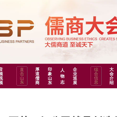
音
厚
印
企
大
直
综
人
频
击
道
象
业
合
会
物
山
信
视
儒
山
巡
介
东
志
息
频
商
东
展
绍