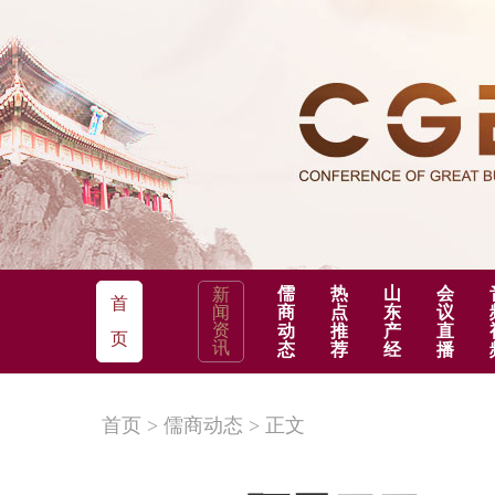
儒
热
山
会
新
首
闻
商
点
东
议
资
动
推
产
直
页
讯
态
荐
经
播
首页
>
儒商动态
>
正文