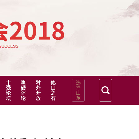
十
重
对
他
选
强
磅
外
山
择
山
论
评
开
之
东
坛
论
放
石